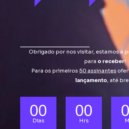
Obrigado por nos visitar, estamos a p
para
o receber
!
Para os primeiros
50 assinantes
ofer
lançamento
, até br
00
00
Dias
Hrs
M