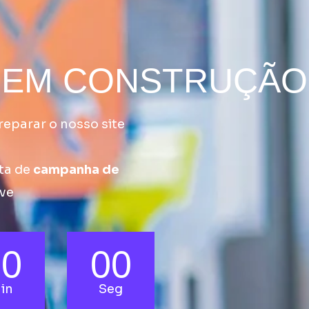
EM CONSTRUÇÃO
reparar o nosso site
ta de
campanha de
eve
00
00
in
Seg