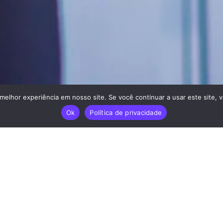
elhor experiência em nosso site. Se você continuar a usar este site, v
Ok
Política de privacidade
NTRE EM CONTAC
isponíveis para responder às suas perguntas e 
assistência necessária.