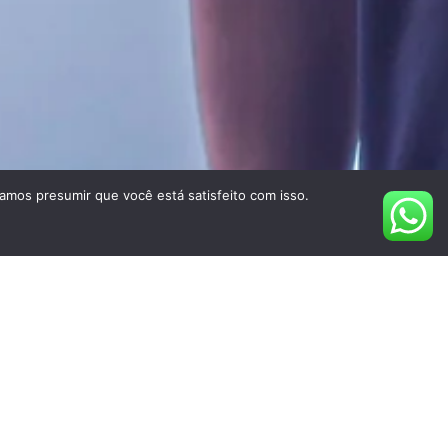
amos presumir que você está satisfeito com isso.
TO
fornecer a