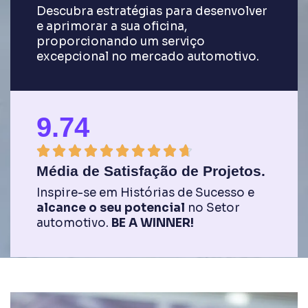
Descubra estratégias para desenvolver
e aprimorar a sua oficina,
proporcionando um serviço
excepcional no mercado automotivo.
9.74
9










Média de Satisfação de Projetos.
.
Inspire-se em Histórias de Sucesso e
7
alcance o seu potencial
no Setor
automotivo.
BE A WINNER!
/
1
0