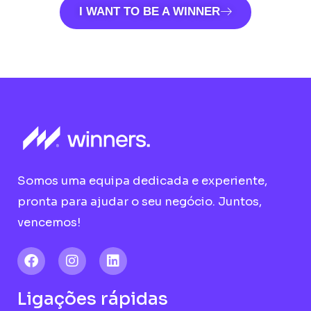
I WANT TO BE A WINNER
Somos uma equipa dedicada e experiente,
pronta para ajudar o seu negócio. Juntos,
vencemos!
F
I
L
a
n
i
c
s
n
e
t
k
Ligações rápidas
b
a
e