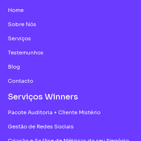
o
g
d
Home
o
r
i
k
a
n
m
Sobre Nós
Serviços
Testemunhos
Blog
Contacto
Serviços Winners
Pacote Auditoria + Cliente Mistério
Gestão de Redes Sociais
Criação e Análise de Métricas do seu Negócio