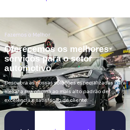
Fazemos o Melhor
Oferecemos os
melhores
serviços
para o setor
automotivo
Descubra as nossas soluções especializadas para
elevar a sua oficina ao mais alto padrão de
excelência e satisfação de cliente.